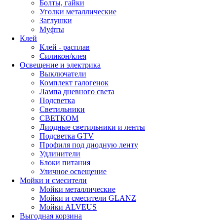
Болты, гайки
Уголки металлические
Заглушки
Муфты
Клей
Клей - расплав
Силикон/клея
Освещение и электрика
Выключатели
Комплект галогенок
Лампа дневного света
Подсветка
Светильники
СВЕТКОМ
Диодные светильники и ленты
Подсветка GTV
Профиля под диодную ленту
Удлинители
Блоки питания
Уличное освещение
Мойки и смесители
Мойки металлические
Мойки и смесители GLANZ
Мойки ALVEUS
Выгодная корзина