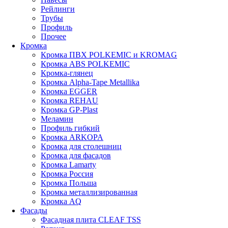
Рейлинги
Трубы
Профиль
Прочее
Кромка
Кромка ПВХ POLKEMIC и KROMAG
Кромка ABS POLKEMIС
Кромка-глянец
Кромка Alpha-Tape Metallika
Кромка EGGER
Кромка REHAU
Кромка GP-Plast
Меламин
Профиль гибкий
Кромка ARKOPA
Кромка для столешниц
Кромка для фасадов
Кромка Lamarty
Кромка Россия
Кромка Польша
Кромка металлизированная
Кромка AQ
Фасады
Фасадная плита CLEAF TSS