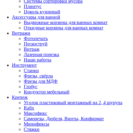
Системы сортировки мусора
Плинтус
Цоколь кухонный
Аксессуары для ванной
Выдвижные корзины для ванных комнат
Откидные корзины для ванных комнат
Витражи
Фотопечать
Пескоструй
Витраж
Лазерная порезка
Наши работы
Инструмент
Станки
Фрезы, свёрла
Фрезы для МДФ
Глобус
Кондуктор мебельный
Крепеж
Уголок пластиковый монтажный на 2, 4 шурупа
Rafix
Максификс
Саморезы, Дюбеля, Винты, Конфирмат
Минификсы
Стяжки