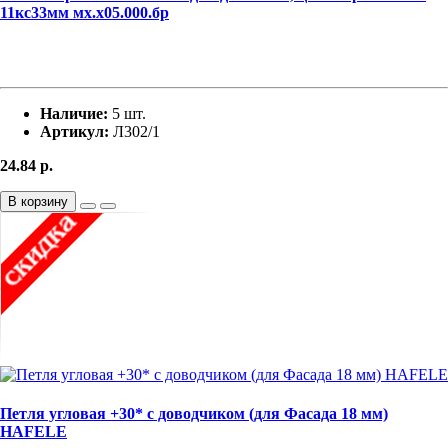
11кс33мм мх.х05.000.бр
Наличие:
5 шт.
Артикул:
Л302/1
24.84
р.
В корзину
Петля угловая +30* с доводчиком (для Фасада 18 мм)
HAFELE