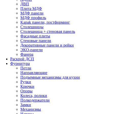
ДВП
Плита МДФ
МДФ панели
МДФ профиль
Kapak панели, постформинг
Столешницы
Столешница + стеновая панель
Фасадные плиты
Стеновые панели
Декоративные панели и рейки
ЭКО-панели
Фанера
Раскрой ДСП
Фурнитура
Петли
Направляющие
Подъемные механизмы для кухни
Ручки
Крючки
Опоры
Колеса, ролики
Полкодержатели
Замки
Механизмы
Навесы