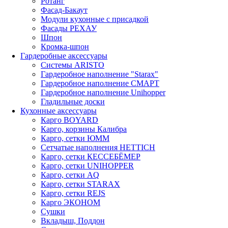
Ротанг
Фасад-Бакаут
Модули кухонные с присадкой
Фасады РЕХАУ
Шпон
Кромка-шпон
Гардеробные аксессуары
Системы ARISTO
Гардеробное наполнение "Starax"
Гардеробное наполнение СМАРТ
Гардеробное наполнение Unihopper
Гладильные доски
Кухонные аксессуары
Карго BOYARD
Карго, корзины Калибра
Карго, сетки ЮММ
Сетчатые наполнения HETTICH
Карго, сетки КЕССЕБЁМЕР
Карго, сетки UNIHOPPER
Карго, сетки AQ
Карго, сетки STARAX
Карго, сетки REJS
Карго ЭКОНОМ
Сушки
Вкладыш, Поддон