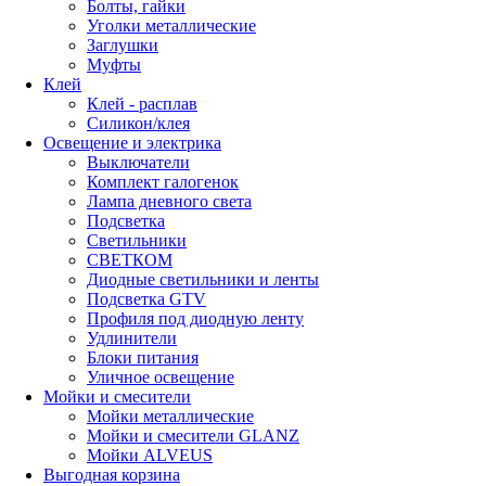
Болты, гайки
Уголки металлические
Заглушки
Муфты
Клей
Клей - расплав
Силикон/клея
Освещение и электрика
Выключатели
Комплект галогенок
Лампа дневного света
Подсветка
Светильники
СВЕТКОМ
Диодные светильники и ленты
Подсветка GTV
Профиля под диодную ленту
Удлинители
Блоки питания
Уличное освещение
Мойки и смесители
Мойки металлические
Мойки и смесители GLANZ
Мойки ALVEUS
Выгодная корзина