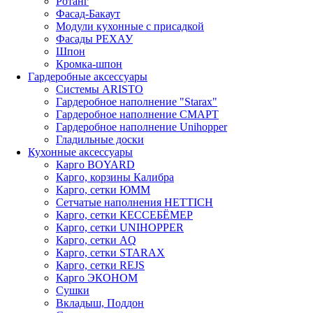
Ротанг
Фасад-Бакаут
Модули кухонные с присадкой
Фасады РЕХАУ
Шпон
Кромка-шпон
Гардеробные аксессуары
Системы ARISTO
Гардеробное наполнение "Starax"
Гардеробное наполнение СМАРТ
Гардеробное наполнение Unihopper
Гладильные доски
Кухонные аксессуары
Карго BOYARD
Карго, корзины Калибра
Карго, сетки ЮММ
Сетчатые наполнения HETTICH
Карго, сетки КЕССЕБЁМЕР
Карго, сетки UNIHOPPER
Карго, сетки AQ
Карго, сетки STARAX
Карго, сетки REJS
Карго ЭКОНОМ
Сушки
Вкладыш, Поддон