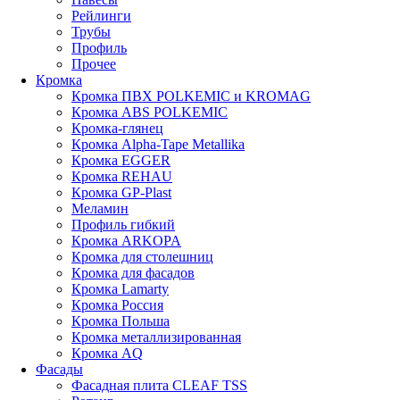
Рейлинги
Трубы
Профиль
Прочее
Кромка
Кромка ПВХ POLKEMIC и KROMAG
Кромка ABS POLKEMIС
Кромка-глянец
Кромка Alpha-Tape Metallika
Кромка EGGER
Кромка REHAU
Кромка GP-Plast
Меламин
Профиль гибкий
Кромка ARKOPA
Кромка для столешниц
Кромка для фасадов
Кромка Lamarty
Кромка Россия
Кромка Польша
Кромка металлизированная
Кромка AQ
Фасады
Фасадная плита CLEAF TSS