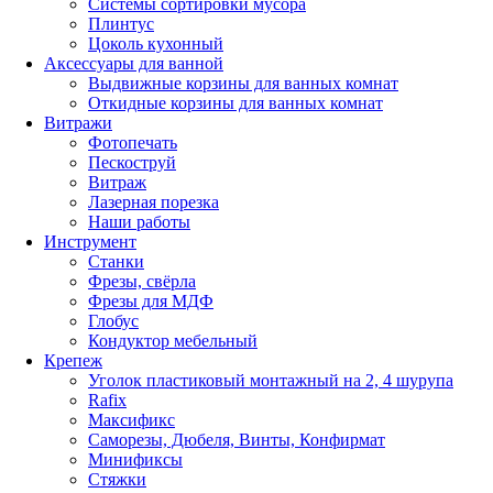
Системы сортировки мусора
Плинтус
Цоколь кухонный
Аксессуары для ванной
Выдвижные корзины для ванных комнат
Откидные корзины для ванных комнат
Витражи
Фотопечать
Пескоструй
Витраж
Лазерная порезка
Наши работы
Инструмент
Станки
Фрезы, свёрла
Фрезы для МДФ
Глобус
Кондуктор мебельный
Крепеж
Уголок пластиковый монтажный на 2, 4 шурупа
Rafix
Максификс
Саморезы, Дюбеля, Винты, Конфирмат
Минификсы
Стяжки