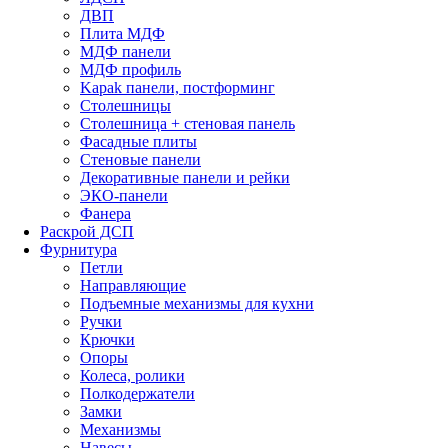
ДВП
Плита МДФ
МДФ панели
МДФ профиль
Kapak панели, постформинг
Столешницы
Столешница + стеновая панель
Фасадные плиты
Стеновые панели
Декоративные панели и рейки
ЭКО-панели
Фанера
Раскрой ДСП
Фурнитура
Петли
Направляющие
Подъемные механизмы для кухни
Ручки
Крючки
Опоры
Колеса, ролики
Полкодержатели
Замки
Механизмы
Навесы