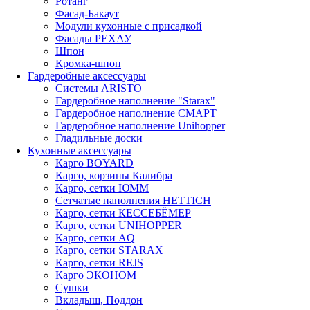
Ротанг
Фасад-Бакаут
Модули кухонные с присадкой
Фасады РЕХАУ
Шпон
Кромка-шпон
Гардеробные аксессуары
Системы ARISTO
Гардеробное наполнение "Starax"
Гардеробное наполнение СМАРТ
Гардеробное наполнение Unihopper
Гладильные доски
Кухонные аксессуары
Карго BOYARD
Карго, корзины Калибра
Карго, сетки ЮММ
Сетчатые наполнения HETTICH
Карго, сетки КЕССЕБЁМЕР
Карго, сетки UNIHOPPER
Карго, сетки AQ
Карго, сетки STARAX
Карго, сетки REJS
Карго ЭКОНОМ
Сушки
Вкладыш, Поддон