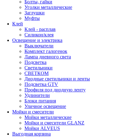
Болты, гайки
Уголки металлические
Заглушки
Муфты
Клей
Клей - расплав
Силикон/клея
Освещение и электрика
Выключатели
Комплект галогенок
Лампа дневного света
Подсветка
Светильники
СВЕТКОМ
Диодные светильники и ленты
Подсветка GTV
Профиля под диодную ленту
Удлинители
Блоки питания
Уличное освещение
Мойки и смесители
Мойки металлические
Мойки и смесители GLANZ
Мойки ALVEUS
Выгодная корзина