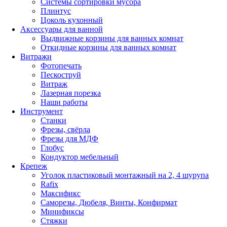
Системы сортировки мусора
Плинтус
Цоколь кухонный
Аксессуары для ванной
Выдвижные корзины для ванных комнат
Откидные корзины для ванных комнат
Витражи
Фотопечать
Пескоструй
Витраж
Лазерная порезка
Наши работы
Инструмент
Станки
Фрезы, свёрла
Фрезы для МДФ
Глобус
Кондуктор мебельный
Крепеж
Уголок пластиковый монтажный на 2, 4 шурупа
Rafix
Максификс
Саморезы, Дюбеля, Винты, Конфирмат
Минификсы
Стяжки