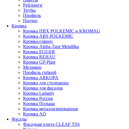
Рейлинги
Трубы
Профиль
Прочее
Кромка
Кромка ПВХ POLKEMIC и KROMAG
Кромка ABS POLKEMIС
Кромка-глянец
Кромка Alpha-Tape Metallika
Кромка EGGER
Кромка REHAU
Кромка GP-Plast
Меламин
Профиль гибкий
Кромка ARKOPA
Кромка для столешниц
Кромка для фасадов
Кромка Lamarty
Кромка Россия
Кромка Польша
Кромка металлизированная
Кромка AQ
Фасады
Фасадная плита CLEAF TSS