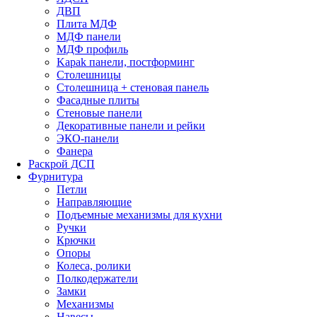
ДВП
Плита МДФ
МДФ панели
МДФ профиль
Kapak панели, постформинг
Столешницы
Столешница + стеновая панель
Фасадные плиты
Стеновые панели
Декоративные панели и рейки
ЭКО-панели
Фанера
Раскрой ДСП
Фурнитура
Петли
Направляющие
Подъемные механизмы для кухни
Ручки
Крючки
Опоры
Колеса, ролики
Полкодержатели
Замки
Механизмы
Навесы