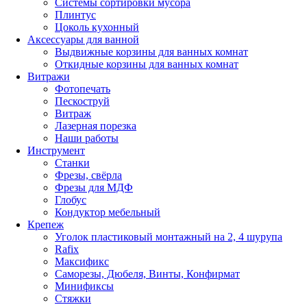
Системы сортировки мусора
Плинтус
Цоколь кухонный
Аксессуары для ванной
Выдвижные корзины для ванных комнат
Откидные корзины для ванных комнат
Витражи
Фотопечать
Пескоструй
Витраж
Лазерная порезка
Наши работы
Инструмент
Станки
Фрезы, свёрла
Фрезы для МДФ
Глобус
Кондуктор мебельный
Крепеж
Уголок пластиковый монтажный на 2, 4 шурупа
Rafix
Максификс
Саморезы, Дюбеля, Винты, Конфирмат
Минификсы
Стяжки