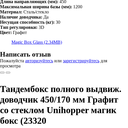
Длина направляющих (мм):
450
Максимальная ширина базы (мм):
1200
Материал:
Сталь/стекло
Наличие доводчика:
Да
Несущая способность (кг):
30
Тип регулировки:
3D
Цвет:
Графит
Magic Box Glass (2.34MB)
Написать отзыв
Пожалуйста
авторизуйтесь
или
зарегистрируйтесь
для
просмотра
Тандембокс полного выдвиж.
доводчик 450/170 мм Графит
со стеклом Unihopper магик
бокс (23320