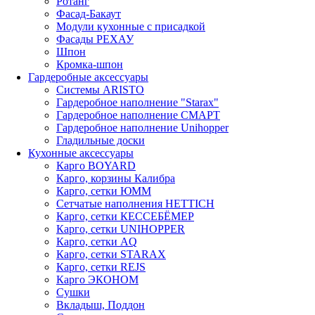
Ротанг
Фасад-Бакаут
Модули кухонные с присадкой
Фасады РЕХАУ
Шпон
Кромка-шпон
Гардеробные аксессуары
Системы ARISTO
Гардеробное наполнение "Starax"
Гардеробное наполнение СМАРТ
Гардеробное наполнение Unihopper
Гладильные доски
Кухонные аксессуары
Карго BOYARD
Карго, корзины Калибра
Карго, сетки ЮММ
Сетчатые наполнения HETTICH
Карго, сетки КЕССЕБЁМЕР
Карго, сетки UNIHOPPER
Карго, сетки AQ
Карго, сетки STARAX
Карго, сетки REJS
Карго ЭКОНОМ
Сушки
Вкладыш, Поддон