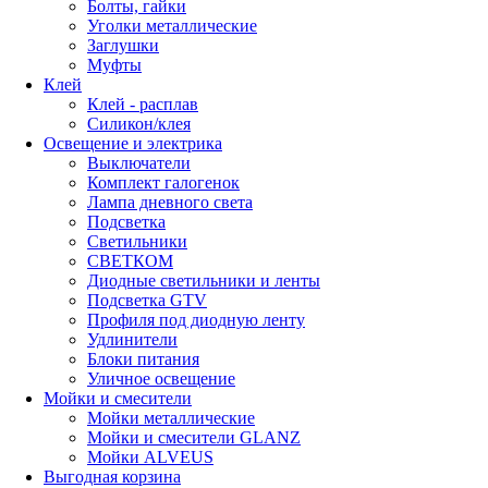
Болты, гайки
Уголки металлические
Заглушки
Муфты
Клей
Клей - расплав
Силикон/клея
Освещение и электрика
Выключатели
Комплект галогенок
Лампа дневного света
Подсветка
Светильники
СВЕТКОМ
Диодные светильники и ленты
Подсветка GTV
Профиля под диодную ленту
Удлинители
Блоки питания
Уличное освещение
Мойки и смесители
Мойки металлические
Мойки и смесители GLANZ
Мойки ALVEUS
Выгодная корзина