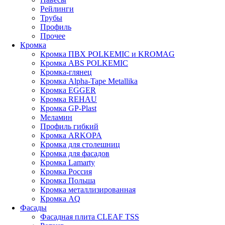
Рейлинги
Трубы
Профиль
Прочее
Кромка
Кромка ПВХ POLKEMIC и KROMAG
Кромка ABS POLKEMIС
Кромка-глянец
Кромка Alpha-Tape Metallika
Кромка EGGER
Кромка REHAU
Кромка GP-Plast
Меламин
Профиль гибкий
Кромка ARKOPA
Кромка для столешниц
Кромка для фасадов
Кромка Lamarty
Кромка Россия
Кромка Польша
Кромка металлизированная
Кромка AQ
Фасады
Фасадная плита CLEAF TSS