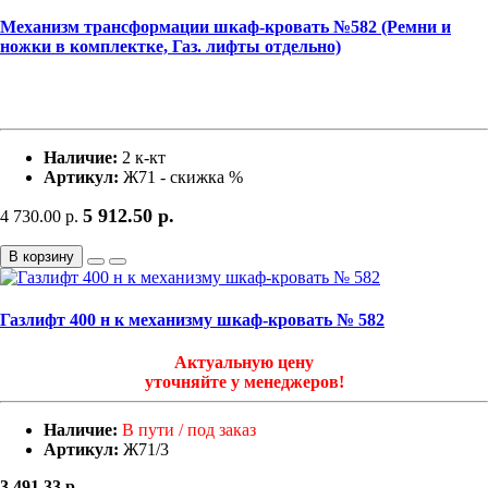
Механизм трансформации шкаф-кровать №582 (Ремни и
ножки в комплектке, Газ. лифты отдельно)
Наличие:
2 к-кт
Артикул:
Ж71 - скижка %
5 912.50
р.
4 730.00
р.
В корзину
Газлифт 400 н к механизму шкаф-кровать № 582
Актуальную цену
уточняйте у менеджеров!
Наличие:
В пути / под заказ
Артикул:
Ж71/3
3 491.33
р.