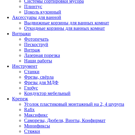
Системы сортировки мусора
Плинтус
Цоколь кухонный
Аксессуары для ванной
Выдвижные корзины для ванных комнат
Откидные корзины для ванных комнат
Витражи
Фотопечать
Пескоструй
Витраж
Лазерная порезка
Наши работы
Инструмент
Станки
Фрезы, свёрла
Фрезы для МДФ
Глобус
Кондуктор мебельный
Крепеж
Уголок пластиковый монтажный на 2, 4 шурупа
Rafix
Максификс
Саморезы, Дюбеля, Винты, Конфирмат
Минификсы
Стяжки