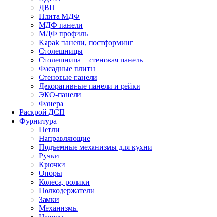
ДВП
Плита МДФ
МДФ панели
МДФ профиль
Kapak панели, постформинг
Столешницы
Столешница + стеновая панель
Фасадные плиты
Стеновые панели
Декоративные панели и рейки
ЭКО-панели
Фанера
Раскрой ДСП
Фурнитура
Петли
Направляющие
Подъемные механизмы для кухни
Ручки
Крючки
Опоры
Колеса, ролики
Полкодержатели
Замки
Механизмы
Навесы