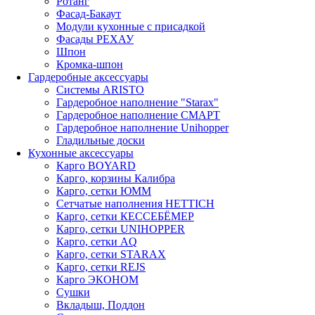
Ротанг
Фасад-Бакаут
Модули кухонные с присадкой
Фасады РЕХАУ
Шпон
Кромка-шпон
Гардеробные аксессуары
Системы ARISTO
Гардеробное наполнение "Starax"
Гардеробное наполнение СМАРТ
Гардеробное наполнение Unihopper
Гладильные доски
Кухонные аксессуары
Карго BOYARD
Карго, корзины Калибра
Карго, сетки ЮММ
Сетчатые наполнения HETTICH
Карго, сетки КЕССЕБЁМЕР
Карго, сетки UNIHOPPER
Карго, сетки AQ
Карго, сетки STARAX
Карго, сетки REJS
Карго ЭКОНОМ
Сушки
Вкладыш, Поддон