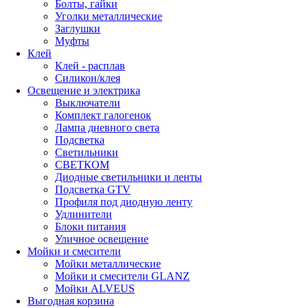
Болты, гайки
Уголки металлические
Заглушки
Муфты
Клей
Клей - расплав
Силикон/клея
Освещение и электрика
Выключатели
Комплект галогенок
Лампа дневного света
Подсветка
Светильники
СВЕТКОМ
Диодные светильники и ленты
Подсветка GTV
Профиля под диодную ленту
Удлинители
Блоки питания
Уличное освещение
Мойки и смесители
Мойки металлические
Мойки и смесители GLANZ
Мойки ALVEUS
Выгодная корзина