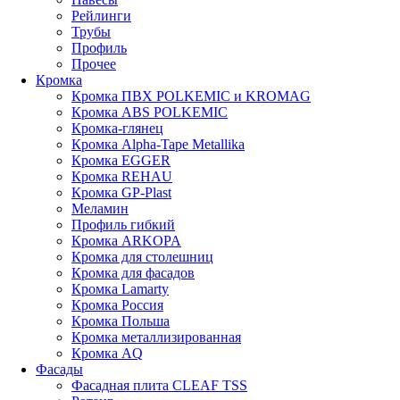
Рейлинги
Трубы
Профиль
Прочее
Кромка
Кромка ПВХ POLKEMIC и KROMAG
Кромка ABS POLKEMIС
Кромка-глянец
Кромка Alpha-Tape Metallika
Кромка EGGER
Кромка REHAU
Кромка GP-Plast
Меламин
Профиль гибкий
Кромка ARKOPA
Кромка для столешниц
Кромка для фасадов
Кромка Lamarty
Кромка Россия
Кромка Польша
Кромка металлизированная
Кромка AQ
Фасады
Фасадная плита CLEAF TSS