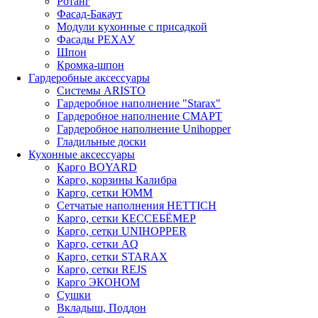
Ротанг
Фасад-Бакаут
Модули кухонные с присадкой
Фасады РЕХАУ
Шпон
Кромка-шпон
Гардеробные аксессуары
Системы ARISTO
Гардеробное наполнение "Starax"
Гардеробное наполнение СМАРТ
Гардеробное наполнение Unihopper
Гладильные доски
Кухонные аксессуары
Карго BOYARD
Карго, корзины Калибра
Карго, сетки ЮММ
Сетчатые наполнения HETTICH
Карго, сетки КЕССЕБЁМЕР
Карго, сетки UNIHOPPER
Карго, сетки AQ
Карго, сетки STARAX
Карго, сетки REJS
Карго ЭКОНОМ
Сушки
Вкладыш, Поддон