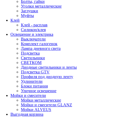
Болты, гайки
Уголки металлические
Заглушки
Муфты
Клей
Клей - расплав
Силикон/клея
Освещение и электрика
Выключатели
Комплект галогенок
Лампа дневного света
Подсветка
Светильники
СВЕТКОМ
Диодные светильники и ленты
Подсветка GTV
Профиля под диодную ленту
Удлинители
Блоки питания
Уличное освещение
Мойки и смесители
Мойки металлические
Мойки и смесители GLANZ
Мойки ALVEUS
Выгодная корзина