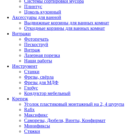
Системы сортировки мусора
Плинтус
Цоколь кухонный
Аксессуары для ванной
Выдвижные корзины для ванных комнат
Откидные корзины для ванных комнат
Витражи
Фотопечать
Пескоструй
Витраж
Лазерная порезка
Наши работы
Инструмент
Станки
Фрезы, свёрла
Фрезы для МДФ
Глобус
Кондуктор мебельный
Крепеж
Уголок пластиковый монтажный на 2, 4 шурупа
Rafix
Максификс
Саморезы, Дюбеля, Винты, Конфирмат
Минификсы
Стяжки