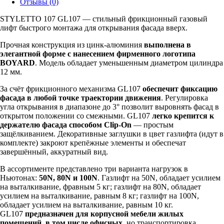
Отзывы (0)
STYLETTO 107 GL107 — стильный фрикционный газовый
лифт быстрого монтажа для открывания фасада вверх.
Прочная конструкция из цинк-алюминия
выполнена в
элегантной форме с нанесением фирменного логотипа
BOYARD
. Модель обладает уменьшенным диаметром цилиндра
12 мм.
За счёт фрикционного механизма GL107
обеспечит фиксацию
фасада в любой точке траектории движения
. Регулировка
угла открывания в диапазоне до 3° позволит выровнять фасад в
открытом положении со смежными. GL107
легко крепится к
держателю фасада способом Clip-On
— простым
защёлкиванием. Декоративные заглушки в цвет газлифта (идут в
комплекте) закроют крепёжные элементы и обеспечат
завершённый, аккуратный вид.
В ассортименте представлено три варианта нагрузок в
Ньютонах:
50N, 80N и 100N
. Газлифт на 50N, обладает усилием
на выталкивание, фравным 5 кг; газлифт на 80N, обладает
усилием на выталкивание, равным 8 кг; газлифт на 100N,
обладает усилием на выталкивание, равным 10 кг.
GL107
предназначен для корпусной мебели жилых
помещений, в том числе офисных
, но транспортировка