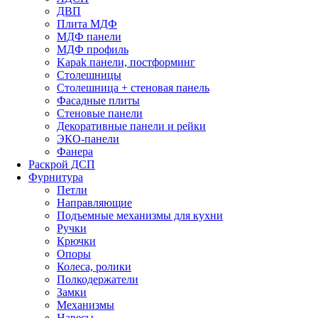
ДВП
Плита МДФ
МДФ панели
МДФ профиль
Kapak панели, постформинг
Столешницы
Столешница + стеновая панель
Фасадные плиты
Стеновые панели
Декоративные панели и рейки
ЭКО-панели
Фанера
Раскрой ДСП
Фурнитура
Петли
Направляющие
Подъемные механизмы для кухни
Ручки
Крючки
Опоры
Колеса, ролики
Полкодержатели
Замки
Механизмы
Навесы