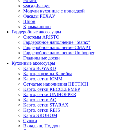
Ротанг
Фасад-Бакаут
Модули кухонные с присадкой
Фасады РЕХАУ
Шпон
Кромка-шпон
Гардеробные аксессуары
Системы ARISTO
Гардеробное наполнение "Starax"
Гардеробное наполнение СМАРТ
Гардеробное наполнение Unihopper
Гладильные доски
Кухонные аксессуары
Карго BOYARD
Карго, корзины Калибра
Карго, сетки ЮММ
Сетчатые наполнения HETTICH
Карго, сетки КЕССЕБЁМЕР
Карго, сетки UNIHOPPER
Карго, сетки AQ
Карго, сетки STARAX
Карго, сетки REJS
Карго ЭКОНОМ
Сушки
Вкладыш, Поддон