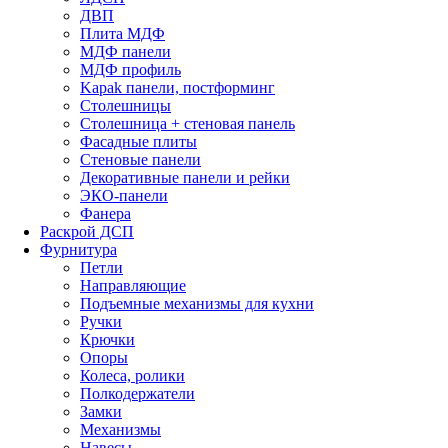
ДВП
Плита МДФ
МДФ панели
МДФ профиль
Kapak панели, постформинг
Столешницы
Столешница + стеновая панель
Фасадные плиты
Стеновые панели
Декоративные панели и рейки
ЭКО-панели
Фанера
Раскрой ДСП
Фурнитура
Петли
Направляющие
Подъемные механизмы для кухни
Ручки
Крючки
Опоры
Колеса, ролики
Полкодержатели
Замки
Механизмы
Навесы