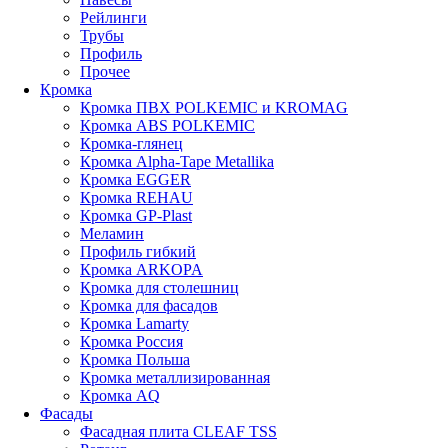
Рейлинги
Трубы
Профиль
Прочее
Кромка
Кромка ПВХ POLKEMIC и KROMAG
Кромка ABS POLKEMIС
Кромка-глянец
Кромка Alpha-Tape Metallika
Кромка EGGER
Кромка REHAU
Кромка GP-Plast
Меламин
Профиль гибкий
Кромка ARKOPA
Кромка для столешниц
Кромка для фасадов
Кромка Lamarty
Кромка Россия
Кромка Польша
Кромка металлизированная
Кромка AQ
Фасады
Фасадная плита CLEAF TSS