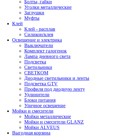
Болты, гайки
Уголки металлические
Заглушки
Муфты
Клей
Клей - расплав
Силикон/клея
Освещение и электрика
Выключатели
Комплект галогенок
Лампа дневного света
Подсветка
Светильники
СВЕТКОМ
Диодные светильники и ленты
Подсветка GTV
Профиля под диодную ленту
Удлинители
Блоки питания
Уличное освещение
Мойки и смесители
Мойки металлические
Мойки и смесители GLANZ
Мойки ALVEUS
Выгодная корзина