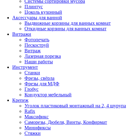
Системы сортировки мусора
Плинтус
Цоколь кухонный
Аксессуары для ванной
Выдвижные корзины для ванных комнат
Откидные корзины для ванных комнат
Витражи
Фотопечать
Пескоструй
Витраж
Лазерная порезка
Наши работы
Инструмент
Станки
Фрезы, свёрла
Фрезы для МДФ
Глобус
Кондуктор мебельный
Крепеж
Уголок пластиковый монтажный на 2, 4 шурупа
Rafix
Максификс
Саморезы, Дюбеля, Винты, Конфирмат
Минификсы
Стяжки