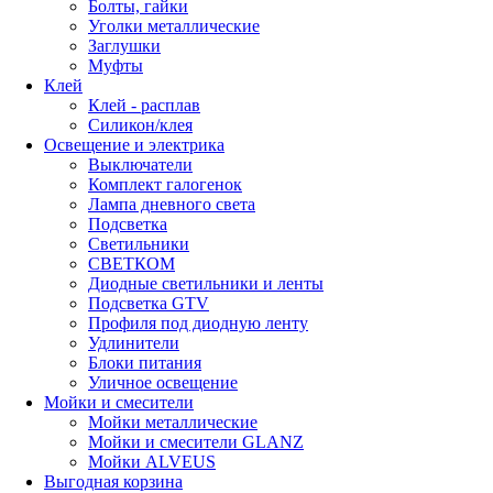
Болты, гайки
Уголки металлические
Заглушки
Муфты
Клей
Клей - расплав
Силикон/клея
Освещение и электрика
Выключатели
Комплект галогенок
Лампа дневного света
Подсветка
Светильники
СВЕТКОМ
Диодные светильники и ленты
Подсветка GTV
Профиля под диодную ленту
Удлинители
Блоки питания
Уличное освещение
Мойки и смесители
Мойки металлические
Мойки и смесители GLANZ
Мойки ALVEUS
Выгодная корзина