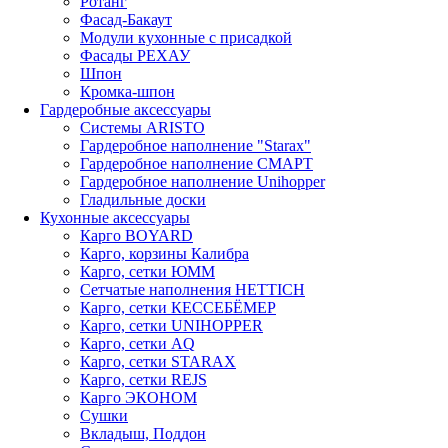
Ротанг
Фасад-Бакаут
Модули кухонные с присадкой
Фасады РЕХАУ
Шпон
Кромка-шпон
Гардеробные аксессуары
Системы ARISTO
Гардеробное наполнение "Starax"
Гардеробное наполнение СМАРТ
Гардеробное наполнение Unihopper
Гладильные доски
Кухонные аксессуары
Карго BOYARD
Карго, корзины Калибра
Карго, сетки ЮММ
Сетчатые наполнения HETTICH
Карго, сетки КЕССЕБЁМЕР
Карго, сетки UNIHOPPER
Карго, сетки AQ
Карго, сетки STARAX
Карго, сетки REJS
Карго ЭКОНОМ
Сушки
Вкладыш, Поддон