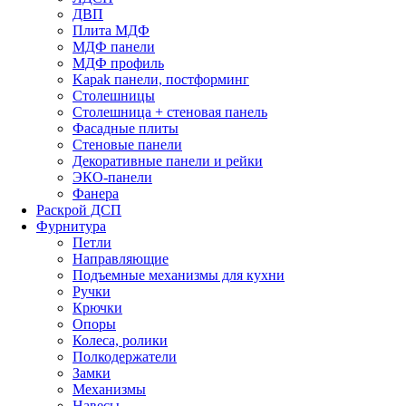
ДВП
Плита МДФ
МДФ панели
МДФ профиль
Kapak панели, постформинг
Столешницы
Столешница + стеновая панель
Фасадные плиты
Стеновые панели
Декоративные панели и рейки
ЭКО-панели
Фанера
Раскрой ДСП
Фурнитура
Петли
Направляющие
Подъемные механизмы для кухни
Ручки
Крючки
Опоры
Колеса, ролики
Полкодержатели
Замки
Механизмы
Навесы