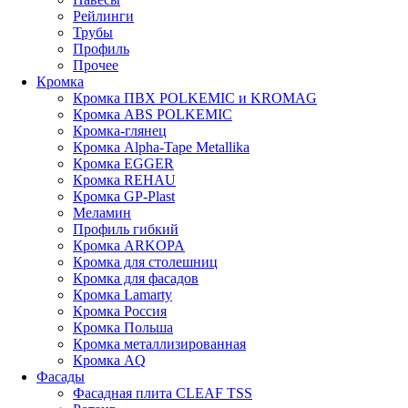
Рейлинги
Трубы
Профиль
Прочее
Кромка
Кромка ПВХ POLKEMIC и KROMAG
Кромка ABS POLKEMIС
Кромка-глянец
Кромка Alpha-Tape Metallika
Кромка EGGER
Кромка REHAU
Кромка GP-Plast
Меламин
Профиль гибкий
Кромка ARKOPA
Кромка для столешниц
Кромка для фасадов
Кромка Lamarty
Кромка Россия
Кромка Польша
Кромка металлизированная
Кромка AQ
Фасады
Фасадная плита CLEAF TSS