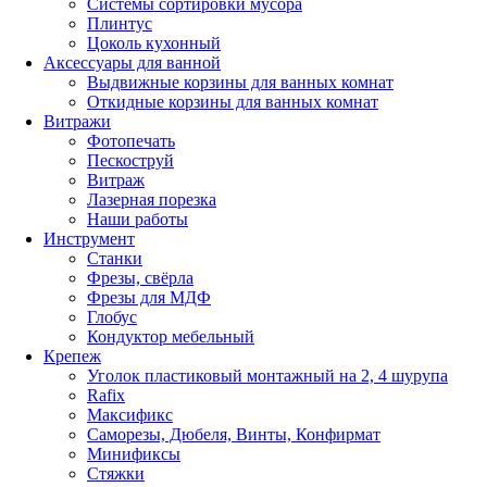
Системы сортировки мусора
Плинтус
Цоколь кухонный
Аксессуары для ванной
Выдвижные корзины для ванных комнат
Откидные корзины для ванных комнат
Витражи
Фотопечать
Пескоструй
Витраж
Лазерная порезка
Наши работы
Инструмент
Станки
Фрезы, свёрла
Фрезы для МДФ
Глобус
Кондуктор мебельный
Крепеж
Уголок пластиковый монтажный на 2, 4 шурупа
Rafix
Максификс
Саморезы, Дюбеля, Винты, Конфирмат
Минификсы
Стяжки